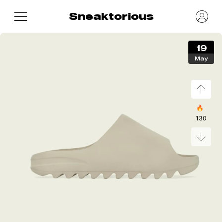
Sneaktorious
19
May
🔥
130