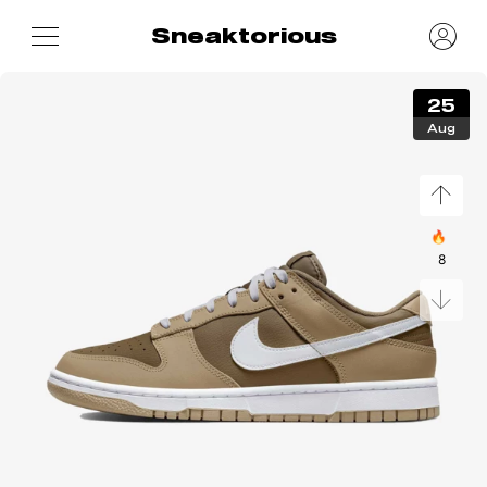
Sneaktorious
25
Aug
🔥
8